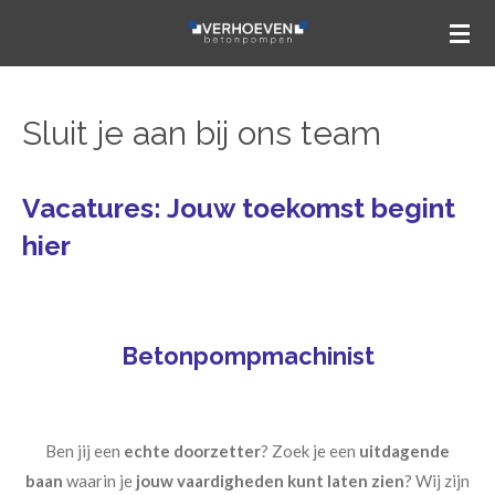
Ga
direct
naar
de
Sluit je aan bij ons team
hoofdinhoud
V
acatures: Jouw toekomst
begint
hier
Betonpompmachinist
Ben jij een
echte doorzetter
? Zoek je een
uitdagende
baan
waarin je
jouw vaardigheden
kunt laten zien
? Wij zijn